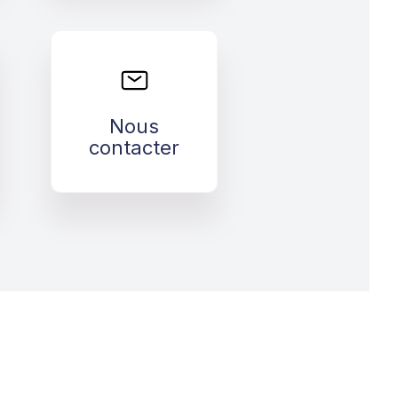
Nous
contacter
Nous
>
contacter