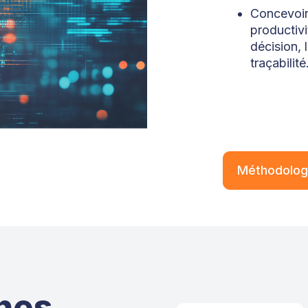
Concevoir
productivit
décision, 
traçabilité
Méthodolog
nes