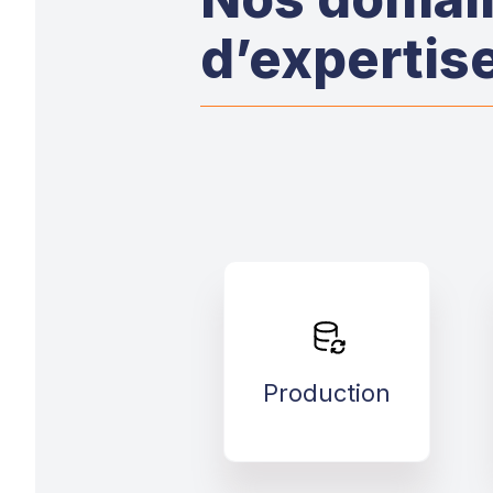
d’expertis
Production
>
Production