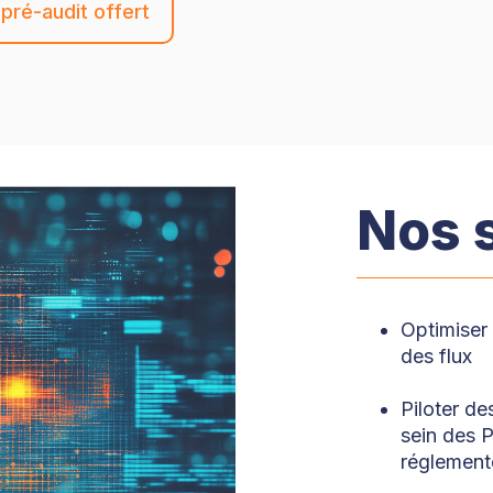
pré-audit offert
Nos s
Optimiser l
des flux
Piloter de
sein des P
réglement