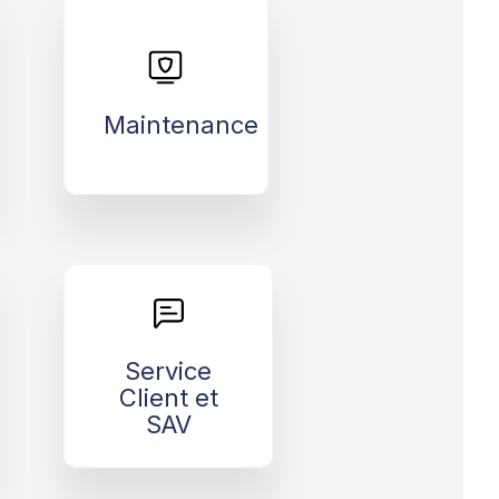
Maintenance
>
Maintenance
Service Client
et SAV
Service
Client et
>
SAV