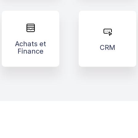
Achats et
CRM
Finance
Achats et
>
CRM
>
Finance