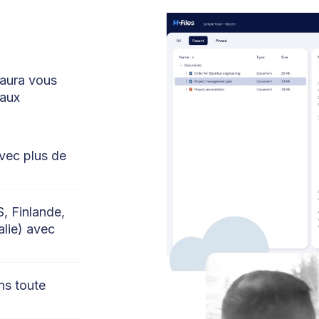
saura vous
 aux
avec plus de
, Finlande,
lie) avec
ans toute