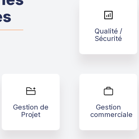
es
Qualité /
Sécurité
Qualité /
>
Sécurité
Gestion de
Gestion
Projet
commerciale
Gestion de
Gestion
>
>
Projet
commerciale